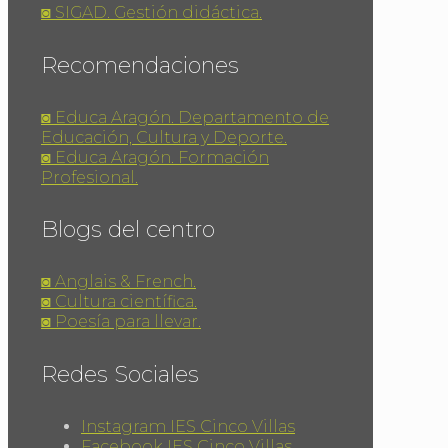
◙ SIGAD. Gestión didáctica.
Recomendaciones
◙ Educa Aragón. Departamento de
Educación, Cultura y Deporte.
◙ Educa Aragón. Formación
Profesional.
Blogs del centro
◙ Anglais & French.
◙ Cultura científica.
◙ Poesía para llevar.
Redes Sociales
Instagram IES Cinco Villas
Facebook IES Cinco Villas