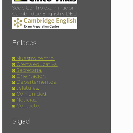
Sede Centro examinador
Cambridge English y DELF
Enlaces
◙ Nuestro centro.
◙ Oferta educativa.
◙ Secretaria.
◙ Orientación.
◙ Departamentos.
◙ Jefaturas.
◙ Comunidad.
◙ Noticias.
◙ Contacto.
Sigad