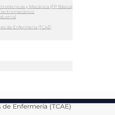
ctrotécnicas y Mecánica (FP Básica)
Electromecánico
dustrial
es de Enfermería (TCAE)
s de Enfermería (TCAE)