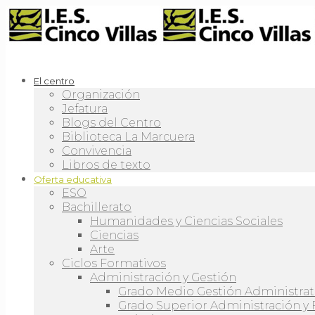
El centro
Organización
Jefatura
Blogs del Centro
Biblioteca La Marcuera
Convivencia
Libros de texto
Oferta educativa
ESO
Bachillerato
Humanidades y Ciencias Sociales
Ciencias
Arte
Ciclos Formativos
Administración y Gestión
Grado Medio Gestión Administrat
Grado Superior Administración y 