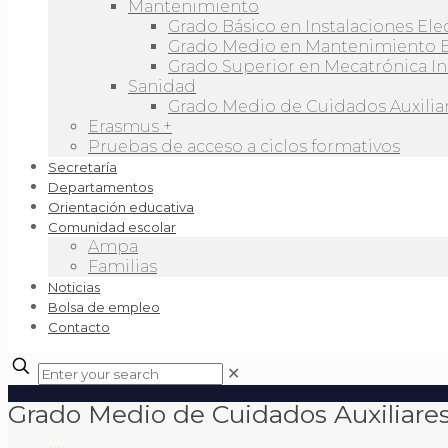
Mantenimiento
Grado Básico en Instalaciones Ele
Grado Medio en Mantenimiento 
Grado Superior en Mecatrónica In
Sanidad
Grado Medio de Cuidados Auxiliar
Erasmus +
Pruebas de acceso a ciclos formativos
Secretaría
Departamentos
Orientación educativa
Comunidad escolar
Ampa
Familias
Noticias
Bolsa de empleo
Contacto
✕
Grado Medio de Cuidados Auxiliare