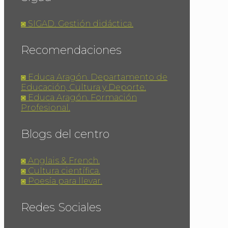
◙ SIGAD. Gestión didáctica.
Recomendaciones
◙ Educa Aragón. Departamento de
Educación, Cultura y Deporte.
◙ Educa Aragón. Formación
Profesional.
Blogs del centro
◙ Anglais & French.
◙ Cultura científica.
◙ Poesía para llevar.
Redes Sociales