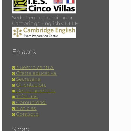
Sede Centro examinador
Cambridge English y DELF
Enlaces
◙ Nuestro centro.
◙ Oferta educativa.
◙ Secretaria.
◙ Orientación.
◙ Departamentos.
◙ Jefaturas.
◙ Comunidad.
◙ Noticias.
◙ Contacto.
Sigad