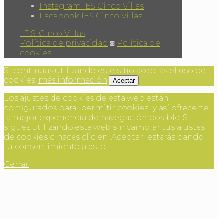
Instagram IES Cinco Villas
Facebook IES Cinco Villas
I.E.S. Cinco Villas
Política de privacidad
◙
Política de
cookies
Si continuas utilizando este sitio aceptas el uso de
cookies.
más información
Aceptar
Los ajustes de cookies de esta web están
configurados para "permitir cookies" y así ofrecerte
la mejor experiencia de navegación posible. Si
sigues utilizando esta web sin cambiar tus ajustes
de cookies o haces clic en "Aceptar" estarás dando
tu consentimiento a esto.
Cerrar