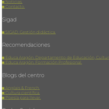
◙ Noticias.
◙ Contacto.
Sigad
◙ SIGAD. Gestión didáctica.
Recomendaciones
◙ Educa Aragón. Departamento de Educación, Cultur
◙ Educa Aragón. Formación Profesional.
Blogs del centro
◙ Anglais & French.
◙ Cultura científica.
◙ Poesía para llevar.