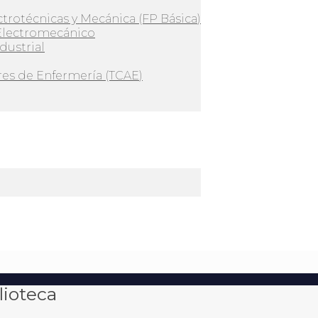
ctrotécnicas y Mecánica (FP Básica)
Electromecánico
dustrial
es de Enfermería (TCAE)
lioteca