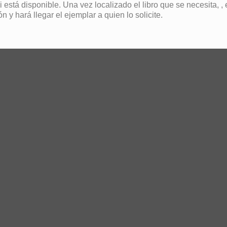
si está disponible. Una vez localizado el libro que se necesita, 
ón y hará llegar el ejemplar a quien lo solicite.