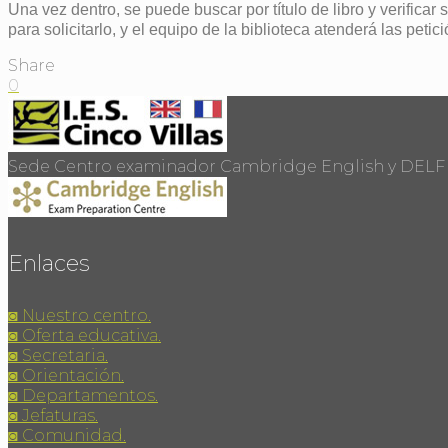
Una vez dentro, se puede buscar por título de libro y verificar 
para solicitarlo, y el equipo de la biblioteca atenderá las petici
Share
0
Sede Centro examinador Cambridge English y DELF
Enlaces
◙ Nuestro centro.
◙ Oferta educativa.
◙ Secretaria.
◙ Orientación.
◙ Departamentos.
◙ Jefaturas.
◙ Comunidad.