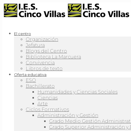
El centro
Organización
Jefatura
Blogs del Centro
Biblioteca La Marcuera
Convivencia
Libros de texto
Oferta educativa
ESO
Bachillerato
Humanidades y Ciencias Sociales
Ciencias
Arte
Ciclos Formativos
Administración y Gestión
Grado Medio Gestión Administrat
Grado Superior Administración y 