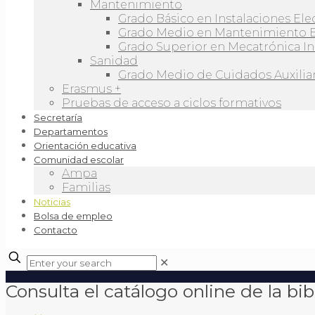
Mantenimiento
Grado Básico en Instalaciones Ele
Grado Medio en Mantenimiento 
Grado Superior en Mecatrónica In
Sanidad
Grado Medio de Cuidados Auxiliar
Erasmus +
Pruebas de acceso a ciclos formativos
Secretaría
Departamentos
Orientación educativa
Comunidad escolar
Ampa
Familias
Noticias
Bolsa de empleo
Contacto
✕
Consulta el catálogo online de la bib