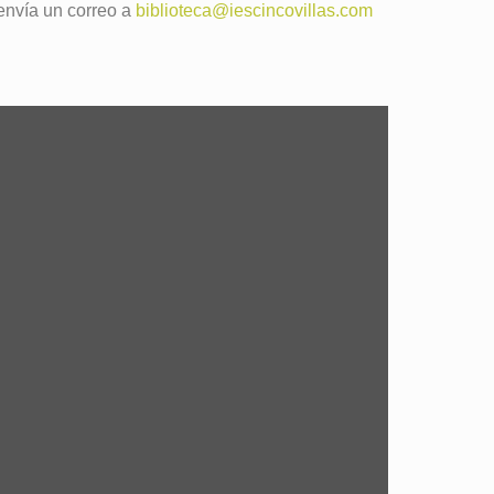
, envía un correo a
biblioteca@iescincovillas.com