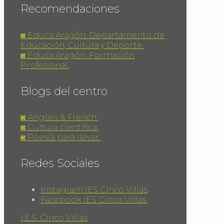
Recomendaciones
◙ Educa Aragón. Departamento de
Educación, Cultura y Deporte.
◙ Educa Aragón. Formación
Profesional.
Blogs del centro
◙ Anglais & French.
◙ Cultura científica.
◙ Poesía para llevar.
Redes Sociales
Instagram IES Cinco Villas
Facebook IES Cinco Villas
I.E.S. Cinco Villas