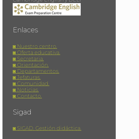
Enlaces
◙ Nuestro centro.
◙ Oferta educativa.
◙ Secretaria.
◙ Orientación.
◙ Departamentos.
◙ Jefaturas.
◙ Comunidad.
◙ Noticias.
◙ Contacto.
Sigad
◙ SIGAD. Gestión didáctica.