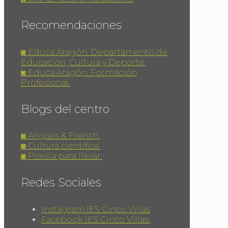
Recomendaciones
◙ Educa Aragón. Departamento de
Educación, Cultura y Deporte.
◙ Educa Aragón. Formación
Profesional.
Blogs del centro
◙ Anglais & French.
◙ Cultura científica.
◙ Poesía para llevar.
Redes Sociales
Instagram IES Cinco Villas
Facebook IES Cinco Villas