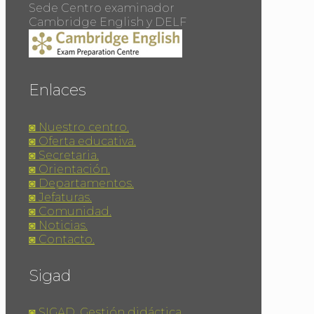
Sede Centro examinador
Cambridge English y DELF
Enlaces
◙ Nuestro centro.
◙ Oferta educativa.
◙ Secretaria.
◙ Orientación.
◙ Departamentos.
◙ Jefaturas.
◙ Comunidad.
◙ Noticias.
◙ Contacto.
Sigad
◙ SIGAD. Gestión didáctica.