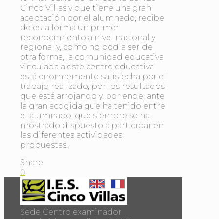
Cinco Villas y que tiene una gran
aceptación por el alumnado, recibe
de esta forma un primer
reconocimiento a nivel nacional y
regional y, como no podía ser de
otra forma, la comunidad educativa
vinculada a este centro educativa
está enormemente satisfecha por el
trabajo realizado, por los resultados
que está arrojando y, por ende, ante
la gran acogida que ha tenido entre
el alumnado, que siempre se ha
mostrado dispuesto a participar en
las diferentes actividades
propuestas.
Share
0
Sede Centro examinador