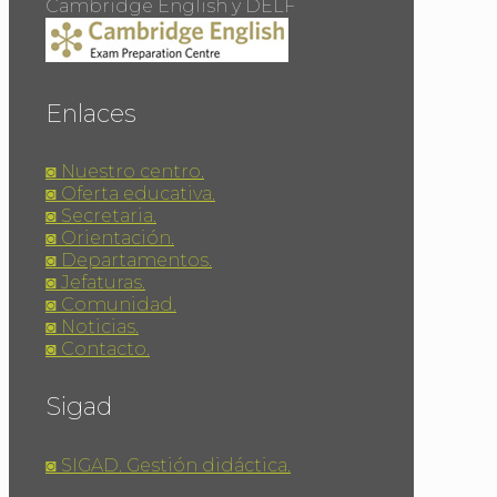
Cambridge English y DELF
Enlaces
◙ Nuestro centro.
◙ Oferta educativa.
◙ Secretaria.
◙ Orientación.
◙ Departamentos.
◙ Jefaturas.
◙ Comunidad.
◙ Noticias.
◙ Contacto.
Sigad
◙ SIGAD. Gestión didáctica.