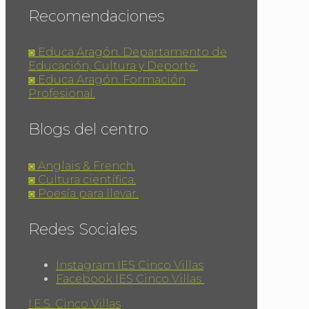
Recomendaciones
◙ Educa Aragón. Departamento de
Educación, Cultura y Deporte.
◙ Educa Aragón. Formación
Profesional.
Blogs del centro
◙ Anglais & French.
◙ Cultura científica.
◙ Poesía para llevar.
Redes Sociales
Instagram IES Cinco Villas
Facebook IES Cinco Villas
I.E.S. Cinco Villas