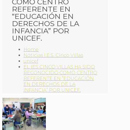
COMO CENTRO
REFERENTE EN
“EDUCACIÓN EN
DERECHOS DE LA
INFANCIA” POR
UNICEF.
Home
Noticias I.E.S. Cinco Villas
unicef
EL IES CINCO VILLAS HA SIDO
RECONOCIDO COMO CENTRO
REFERENTE EN “EDUCACIÓN
EN DERECHOS DE LA
INFANCIA” POR UNICEF.