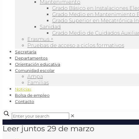
Mantenimiento
Grado Básico en Instalaciones Ele
Grado Medio en Mantenimiento 
Grado Superior en Mecatrónica In
Sanidad
Grado Medio de Cuidados Auxiliar
Erasmus +
Pruebas de acceso a ciclos formativos
Secretaría
Departamentos
Orientación educativa
Comunidad escolar
Ampa
Familias
Noticias
Bolsa de empleo
Contacto
✕
Leer juntos 29 de marzo