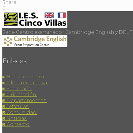
Share
0
Sede Centro examinador Cambridge English y DELF
Enlaces
◙ Nuestro centro.
◙ Oferta educativa.
◙ Secretaria.
◙ Orientación.
◙ Departamentos.
◙ Jefaturas.
◙ Comunidad.
◙ Noticias.
◙ Contacto.