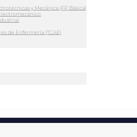
ctrotécnicas y Mecánica (FP Básica)
Electromecánico
dustrial
es de Enfermería (TCAE)