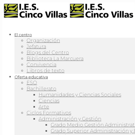
El centro
Organización
Jefatura
Blogs del Centro
Biblioteca La Marcuera
Convivencia
Libros de texto
Oferta educativa
ESO
Bachillerato
Humanidades y Ciencias Sociales
Ciencias
Arte
Ciclos Formativos
Administración y Gestión
Grado Medio Gestión Administrat
Grado Superior Administración y 