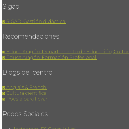
Sigad
◙ SIGAD. Gestión didáctica.
Recomendaciones
◙ Educa Aragón. Departamento de Educación, Cultur
◙ Educa Aragón. Formación Profesional.
Blogs del centro
◙ Anglais & French.
◙ Cultura científica.
◙ Poesía para llevar.
Redes Sociales