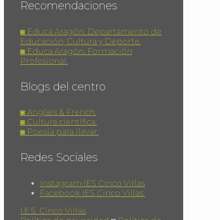
Recomendaciones
◙ Educa Aragón. Departamento de
Educación, Cultura y Deporte.
◙ Educa Aragón. Formación
Profesional.
Blogs del centro
◙ Anglais & French.
◙ Cultura científica.
◙ Poesía para llevar.
Redes Sociales
Instagram IES Cinco Villas
Facebook IES Cinco Villas
I.E.S. Cinco Villas