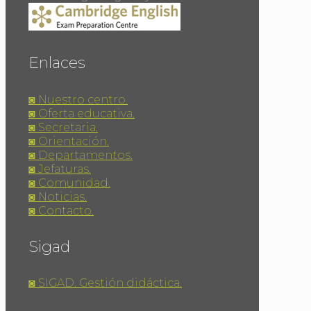
Enlaces
◙ Nuestro centro.
◙ Oferta educativa.
◙ Secretaria.
◙ Orientación.
◙ Departamentos.
◙ Jefaturas.
◙ Comunidad.
◙ Noticias.
◙ Contacto.
Sigad
◙ SIGAD. Gestión didáctica.